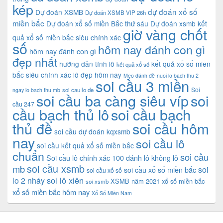
kép
dự đoán xổ số
Dự đoán XSMB
Dự đoán XSMB VIP 26h
miền bắc
Dự đoán xổ số miền Bắc thứ sáu Dự đoán xsmb kết
giờ vàng chốt
quả xổ số miền bắc siêu chính xác
số
hôm nay đánh con gì
hôm nay đánh con gì
đẹp nhất
hướng dẫn tính lô
kết quả xổ số miền
kết quả xổ số
bắc siêu chính xác
lô đẹp hôm nay
Mẹo đánh đề
nuoi lo bach thu 2
soi cầu 3 miền
Soi
soi cau lo de
ngay lo bach thu mb
soi cầu ba càng siêu víp
soi
cầu 247
cầu bạch thủ lô
soi cầu bạch
thủ đề
soi cầu hôm
soi cầu dự đoán kqxsmb
nay
soi cầu lô
soi cầu kết quả xổ số miền bắc
chuẩn
soi cầu
Soi cầu lô chính xác 100 đánh lô không lỗ
soi cầu xsmb
mb
soi
soi cầu xổ số miền bắc
soi cầu xổ số
soi lô xiên
lo 2 nháy
XSMB năm 2021
xổ số miền bắc
soi xsmb
xổ số miền bắc hôm nay
Xổ Số Miền Nam