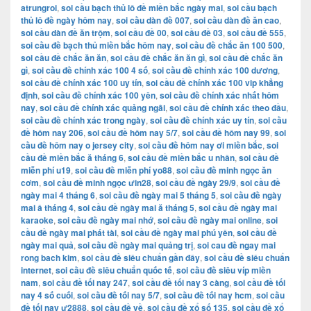
atrungroi
,
soi cầu bạch thủ lô đề miền bắc ngày mai
,
soi cầu bạch
thủ lô đề ngày hôm nay
,
soi cầu dàn đề 007
,
soi cầu dàn đề ăn cao
,
soi cầu dàn đề ăn trộm
,
soi cầu đề 00
,
soi cầu đề 03
,
soi cầu đề 555
,
soi cầu đề bạch thủ miền bắc hôm nay
,
soi cầu đề chắc ăn 100 500
,
soi cầu đề chắc ăn ăn
,
soi cầu đề chắc ăn ăn gì
,
soi cầu đề chắc ăn
gì
,
soi cầu đề chính xác 100 4 số
,
soi cầu đề chính xác 100 dương
,
soi cầu đề chính xác 100 uy tín
,
soi cầu đề chính xác 100 vip khẳng
định
,
soi cầu đề chính xác 100 yên
,
soi cầu đề chính xác nhất hôm
nay
,
soi cầu đề chính xác quảng ngãi
,
soi cầu đề chính xác theo đầu
,
soi cầu đề chính xác trong ngày
,
soi cầu đề chính xác uy tín
,
soi cầu
đề hôm nay 206
,
soi cầu đề hôm nay 5/7
,
soi cầu đề hôm nay 99
,
soi
cầu đề hôm nay o jersey city
,
soi cầu đề hôm nay ơi miền bắc
,
soi
cầu đề miền bắc ă tháng 6
,
soi cầu đề miền bắc u nhân
,
soi cầu đề
miễn phí u19
,
soi cầu đề miễn phí yo88
,
soi cầu đề minh ngọc ăn
cơm
,
soi cầu đề minh ngọc ưin28
,
soi cầu đề ngày 29/9
,
soi cầu đề
ngày mai 4 tháng 6
,
soi cầu đề ngày mai 5 tháng 5
,
soi cầu đề ngày
mai â tháng 4
,
soi cầu đề ngày mai ă tháng 5
,
soi cầu đề ngày mai
karaoke
,
soi cầu đề ngày mai nhớ
,
soi cầu đề ngày mai online
,
soi
cầu đề ngày mai phát tài
,
soi cầu đề ngày mai phú yên
,
soi cầu đề
ngày mai quả
,
soi cầu đề ngày mai quảng trị
,
soi cau đề ngay mai
rong bach kim
,
soi cầu đề siêu chuẩn gần đây
,
soi cầu đề siêu chuẩn
internet
,
soi cầu đề siêu chuẩn quốc tế
,
soi cầu đề siêu víp miền
nam
,
soi cầu đề tối nay 247
,
soi cầu đề tối nay 3 càng
,
soi cầu đề tối
nay 4 số cuối
,
soi cầu đề tối nay 5/7
,
soi cầu đề tối nay hcm
,
soi cầu
đề tối nay ư2888
,
soi cầu đề về
,
soi cầu đề xổ số 135
,
soi cầu đề xổ