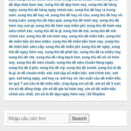
đề dep nhat hom nay
,
song thủ đề đẹp hôm nay
,
song thủ đề hàng
ngày
,
song thủ đề hàng ngày chính xác
,
song thủ đề hay ra trong
tuần
,
song thủ đề hay về
,
song thủ đề hay về cầu
,
song thủ đề hay về
trong tuần
,
song thủ đề hiệu quả
,
song thủ đề hôm nay
,
song thủ đề
hôm nay con gì
,
song thủ đề hôm nay miễn phí
,
song thủ đề hôm nay
siêu chính xác
,
song thủ đề là gì
,
song thủ đề mb
,
song thủ đề mb
chính xác
,
song thủ đề mb hôm nay
,
song thủ đề miền bắc
,
song thủ
đề miền bắc ăn bao nhiêu
,
song thủ đề miền bắc hôm nay
,
song thủ
đề miền bắc siêu cấp
,
song thủ đề miễn phí
,
song thủ đề ngày
,
song
thủ đề ngày hôm nay
,
song thủ đề phát lộc
,
song thủ đề ra chiều nay
,
song thủ đề rbk
,
song thủ đề rồng bạch kim
,
song thủ đề sẽ về hôm
nay
,
song thủ đề siêu chuẩn
,
song thủ đề siêu chuẩn hàng ngày
,
song thủ đề tỉ phú
,
song thủ đề víp
,
song thủ đề xsmb
,
song thủ lô đề
là gì
,
st đề chuẩn nhất
,
stđ
,
stđ cặp số miền bắc
,
stđ chính xác
,
stđ
gan
,
stđ hàng ngày
,
stđ hay ra
,
stđ hay về
,
tần suất cầu đề miền bắc
,
tứ quý 7 soi cầu lô đề miền bắc
,
ứng dụng xin số đề
,
xin số đề 3 con
,
xin số đề đồng tháp
,
xin số đề gia lai hôm nay
,
xin số đề miền bắc
chính xác nhất
,
xin số lô đề đẹp ngày hôm nay
|
85
Replies
Search