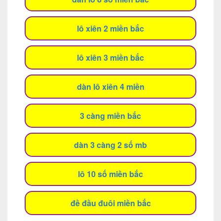
lô xiên 2 miền bắc
lô xiên 3 miền bắc
dàn lô xiên 4 miền
3 càng miền bắc
dàn 3 càng 2 số mb
lô 10 số miền bắc
đề đầu đuôi miền bắc