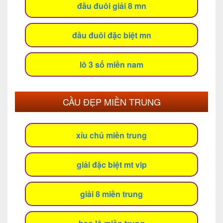
đầu đuôi giải 8 mn
đầu đuôi đặc biệt mn
lô 3 số miền nam
CẦU ĐẸP MIỀN TRUNG
xỉu chủ miền trung
giải đặc biệt mt vip
giải 8 miền trung