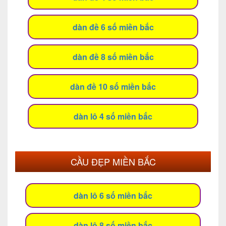
dàn đề 6 số miền bắc
dàn đề 8 số miền bắc
dàn đề 10 số miền bắc
dàn lô 4 số miền bắc
CẦU ĐẸP MIỀN BẮC
dàn lô 6 số miền bắc
dàn lô 8 số miền bắc