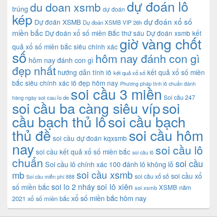
dự đoán lô
du doan xsmb
trúng
dự đoán
kép
dự đoán xổ số
Dự đoán XSMB
Dự đoán XSMB VIP 26h
miền bắc
Dự đoán xổ số miền Bắc thứ sáu Dự đoán xsmb kết
giờ vàng chốt
quả xổ số miền bắc siêu chính xác
số
hôm nay đánh con gì
hôm nay đánh con gì
đẹp nhất
hướng dẫn tính lô
kết quả xổ số miền
kết quả xổ số
bắc siêu chính xác
lô đẹp hôm nay
Phương pháp tính lô chuẩn đánh
soi cầu 3 miền
Soi cầu 247
soi cau lo de
hàng ngày
soi cầu ba càng siêu víp
soi
cầu bạch thủ lô
soi cầu bạch
thủ đề
soi cầu hôm
soi cầu dự đoán kqxsmb
nay
soi cầu lô
soi cầu kết quả xổ số miền bắc
soi cầu lô
chuẩn
soi cầu
Soi cầu lô chính xác 100 đánh lô không lỗ
soi cầu xsmb
mb
soi cầu xổ
soi cầu xổ số
Soi cầu miễn phí 888
soi lô xiên
soi lo 2 nháy
số miền bắc
XSMB năm
soi xsmb
xổ số miền bắc hôm nay
2021
xổ số miền bắc