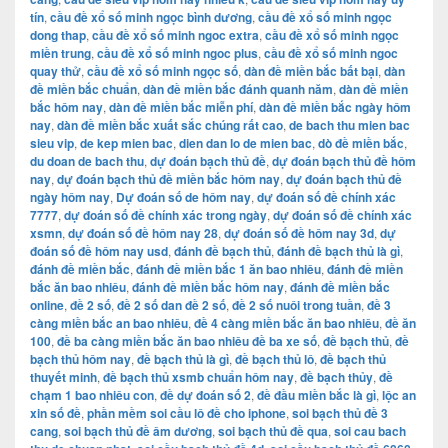
tín
,
cầu đề xổ số minh ngọc bình dương
,
cầu đề xổ số minh ngọc
dong thap
,
cầu đề xổ số minh ngoc extra
,
cầu đề xổ số minh ngọc
miền trung
,
cầu đề xổ số minh ngoc plus
,
cầu đề xổ số minh ngoc
quay thử
,
cầu đề xổ số minh ngọc số
,
dàn đề miền bắc bất bại
,
dàn
đề miền bắc chuẩn
,
dàn đề miền bắc đánh quanh năm
,
dàn đề miền
bắc hôm nay
,
dàn đề miền bắc miễn phí
,
dàn đề miền bắc ngày hôm
nay
,
dàn đề miền bắc xuất sắc chúng rất cao
,
de bach thu mien bac
sieu vip
,
de kep mien bac
,
dien dan lo de mien bac
,
dò đề miền bắc
,
du doan de bach thu
,
dự đoán bạch thủ đề
,
dự đoán bạch thủ đề hôm
nay
,
dự đoán bạch thủ đề miền bắc hôm nay
,
dự đoán bạch thủ đề
ngày hôm nay
,
Dự đoán số de hôm nay
,
dự đoán số đề chính xác
7777
,
dự đoán số đề chính xác trong ngày
,
dự đoán số đề chính xác
xsmn
,
dự đoán số đề hôm nay 28
,
dự đoán số đề hôm nay 3d
,
dự
đoán số đề hôm nay usd
,
đánh đề bạch thủ
,
đánh đề bạch thủ là gì
,
đánh đề miền bắc
,
đánh đề miền bắc 1 ăn bao nhiêu
,
đánh đề miền
bắc ăn bao nhiêu
,
đánh đề miền bắc hôm nay
,
đánh đề miền bắc
online
,
đề 2 số
,
đề 2 số dan đề 2 số
,
đề 2 số nuôi trong tuần
,
đề 3
càng miền bắc an bao nhiêu
,
đề 4 càng miền bắc ăn bao nhiêu
,
đề ăn
100
,
đề ba càng miền bắc ăn bao nhiêu đề ba xe số
,
đề bạch thủ
,
đề
bạch thủ hôm nay
,
đề bạch thủ là gì
,
đề bạch thủ lô
,
đề bạch thủ
thuyết minh
,
đề bạch thủ xsmb chuẩn hôm nay
,
đề bạch thủy
,
đề
chạm 1 bao nhiêu con
,
đề dự đoán số 2
,
đề đầu miền bắc là gì
,
lộc an
xin số đề
,
phần mềm soi cầu lô đề cho iphone
,
soi bạch thủ đề 3
cang
,
soi bạch thủ đề âm dương
,
soi bạch thủ đề qua
,
soi cau bach