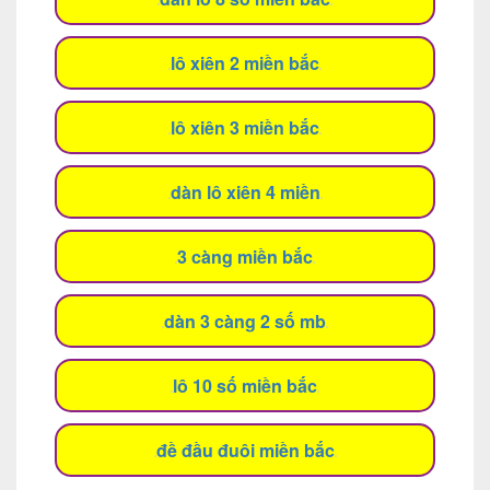
lô xiên 2 miền bắc
lô xiên 3 miền bắc
dàn lô xiên 4 miền
3 càng miền bắc
dàn 3 càng 2 số mb
lô 10 số miền bắc
đề đầu đuôi miền bắc