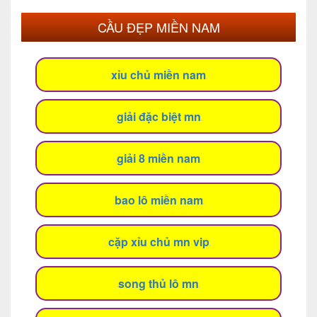
CẦU ĐẸP MIỀN NAM
xỉu chủ miền nam
giải đặc biệt mn
giải 8 miền nam
bao lô miền nam
cặp xỉu chủ mn vip
song thủ lô mn