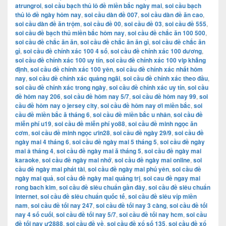
atrungroi
,
soi cầu bạch thủ lô đề miền bắc ngày mai
,
soi cầu bạch
thủ lô đề ngày hôm nay
,
soi cầu dàn đề 007
,
soi cầu dàn đề ăn cao
,
soi cầu dàn đề ăn trộm
,
soi cầu đề 00
,
soi cầu đề 03
,
soi cầu đề 555
,
soi cầu đề bạch thủ miền bắc hôm nay
,
soi cầu đề chắc ăn 100 500
,
soi cầu đề chắc ăn ăn
,
soi cầu đề chắc ăn ăn gì
,
soi cầu đề chắc ăn
gì
,
soi cầu đề chính xác 100 4 số
,
soi cầu đề chính xác 100 dương
,
soi cầu đề chính xác 100 uy tín
,
soi cầu đề chính xác 100 vip khẳng
định
,
soi cầu đề chính xác 100 yên
,
soi cầu đề chính xác nhất hôm
nay
,
soi cầu đề chính xác quảng ngãi
,
soi cầu đề chính xác theo đầu
,
soi cầu đề chính xác trong ngày
,
soi cầu đề chính xác uy tín
,
soi cầu
đề hôm nay 206
,
soi cầu đề hôm nay 5/7
,
soi cầu đề hôm nay 99
,
soi
cầu đề hôm nay o jersey city
,
soi cầu đề hôm nay ơi miền bắc
,
soi
cầu đề miền bắc ă tháng 6
,
soi cầu đề miền bắc u nhân
,
soi cầu đề
miễn phí u19
,
soi cầu đề miễn phí yo88
,
soi cầu đề minh ngọc ăn
cơm
,
soi cầu đề minh ngọc ưin28
,
soi cầu đề ngày 29/9
,
soi cầu đề
ngày mai 4 tháng 6
,
soi cầu đề ngày mai 5 tháng 5
,
soi cầu đề ngày
mai â tháng 4
,
soi cầu đề ngày mai ă tháng 5
,
soi cầu đề ngày mai
karaoke
,
soi cầu đề ngày mai nhớ
,
soi cầu đề ngày mai online
,
soi
cầu đề ngày mai phát tài
,
soi cầu đề ngày mai phú yên
,
soi cầu đề
ngày mai quả
,
soi cầu đề ngày mai quảng trị
,
soi cau đề ngay mai
rong bach kim
,
soi cầu đề siêu chuẩn gần đây
,
soi cầu đề siêu chuẩn
internet
,
soi cầu đề siêu chuẩn quốc tế
,
soi cầu đề siêu víp miền
nam
,
soi cầu đề tối nay 247
,
soi cầu đề tối nay 3 càng
,
soi cầu đề tối
nay 4 số cuối
,
soi cầu đề tối nay 5/7
,
soi cầu đề tối nay hcm
,
soi cầu
đề tối nay ư2888
,
soi cầu đề về
,
soi cầu đề xổ số 135
,
soi cầu đề xổ