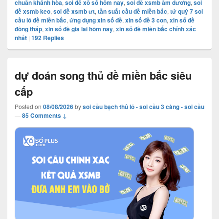
chuẩn khánh hòa
,
soi đề xổ số hôm nay
,
soi đề xsmb âm dương
,
soi
đề xsmb keo
,
soi đề xsmb ưt
,
tần suất cầu đề miền bắc
,
tứ quý 7 soi
cầu lô đề miền bắc
,
ứng dụng xin số đề
,
xin số đề 3 con
,
xin số đề
đồng tháp
,
xin số đề gia lai hôm nay
,
xin số đề miền bắc chính xác
nhất
|
192
Replies
dự đoán song thủ đề miền bắc siêu
cấp
Posted on
08/08/2026
by
soi cầu bạch thủ lô - soi cầu 3 càng - soi cầu
—
85 Comments ↓