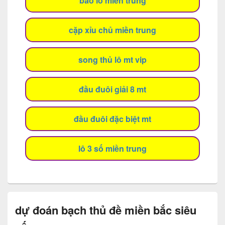
bao lô miền trung
cặp xỉu chủ miền trung
song thủ lô mt vip
đầu đuôi giải 8 mt
đầu đuôi đặc biệt mt
lô 3 số miền trung
dự đoán bạch thủ đề miền bắc siêu