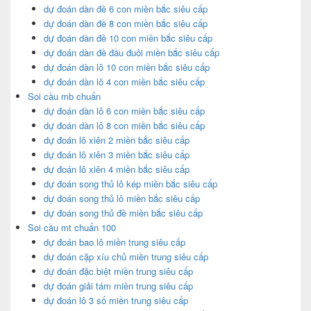
dự đoán dàn đề 6 con miền bắc siêu cấp
dự đoán dàn đề 8 con miền bắc siêu cấp
dự đoán dàn đề 10 con miền bắc siêu cấp
dự đoán dàn đề đầu đuôi miền bắc siêu cấp
dự đoán dàn lô 10 con miền bắc siêu cấp
dự đoán dàn lô 4 con miền bắc siêu cấp
Soi cầu mb chuẩn
dự đoán dàn lô 6 con miền bắc siêu cấp
dự đoán dàn lô 8 con miền bắc siêu cấp
dự đoán lô xiên 2 miền bắc siêu cấp
dự đoán lô xiên 3 miền bắc siêu cấp
dự đoán lô xiên 4 miền bắc siêu cấp
dự đoán song thủ lô kép miền bắc siêu cấp
dự đoán song thủ lô miền bắc siêu cấp
dự đoán song thủ đề miền bắc siêu cấp
Soi cầu mt chuẩn 100
dự đoán bao lô miền trung siêu cấp
dự đoán cặp xíu chủ miền trung siêu cấp
dự đoán đặc biệt miền trung siêu cấp
dự đoán giải tám miền trung siêu cấp
dự đoán lô 3 số miền trung siêu cấp