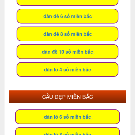
dàn đề 6 số miền bắc
dàn đề 8 số miền bắc
dàn đề 10 số miền bắc
dàn lô 4 số miền bắc
CẦU ĐẸP MIỀN BẮC
dàn lô 6 số miền bắc
dàn lô 8 số miền bắc