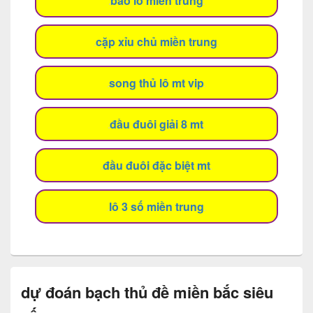
bao lô miền trung
cặp xỉu chủ miền trung
song thủ lô mt vip
đầu đuôi giải 8 mt
đầu đuôi đặc biệt mt
lô 3 số miền trung
dự đoán bạch thủ đề miền bắc siêu