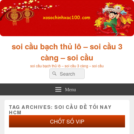
soi cầu bạch thủ lô – soi cầu 3
càng – soi cầu
soi cầu bạch thủ lô – soi cầu 3 càng – soi cầu
Search
Search
for:
Menu
TAG ARCHIVES:
SOI CẦU ĐỀ TỐI NAY
HCM
CHỐT SỐ VIP