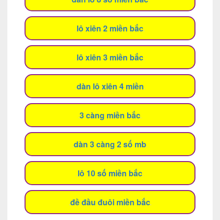
lô xiên 2 miền bắc
lô xiên 3 miền bắc
dàn lô xiên 4 miền
3 càng miền bắc
dàn 3 càng 2 số mb
lô 10 số miền bắc
đề đầu đuôi miền bắc