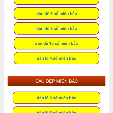
dàn đề 6 số miền bắc
dàn đề 8 số miền bắc
dàn đề 10 số miền bắc
dàn lô 4 số miền bắc
CẦU ĐẸP MIỀN BẮC
dàn lô 6 số miền bắc
dàn lô 8 số miền bắc