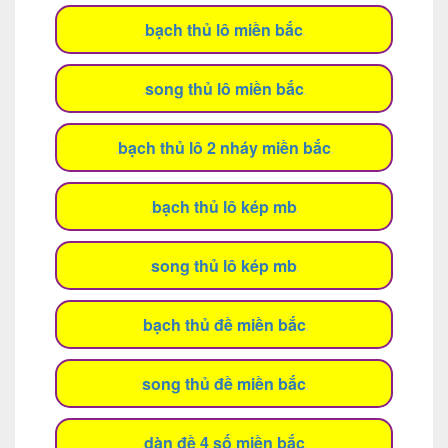
bạch thủ lô miền bắc
song thủ lô miền bắc
bạch thủ lô 2 nháy miền bắc
bạch thủ lô kép mb
song thủ lô kép mb
bạch thủ đề miền bắc
song thủ đề miền bắc
dàn đề 4 số miền bắc