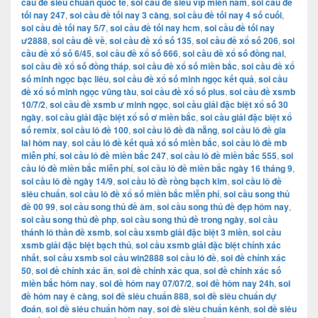
cầu đề siêu chuẩn quốc tế
,
soi cầu đề siêu víp miền nam
,
soi cầu đề
tối nay 247
,
soi cầu đề tối nay 3 càng
,
soi cầu đề tối nay 4 số cuối
,
soi cầu đề tối nay 5/7
,
soi cầu đề tối nay hcm
,
soi cầu đề tối nay
ư2888
,
soi cầu đề về
,
soi cầu đề xổ số 135
,
soi cầu đề xổ số 206
,
soi
cầu đề xổ số 6/45
,
soi cầu đề xổ số 666
,
soi cầu đề xổ số đồng nai
,
soi cầu đề xổ số đồng tháp
,
soi cầu đề xổ số miền bắc
,
soi cầu đề xổ
số minh ngọc bạc liêu
,
soi cầu đề xổ số minh ngọc kết quả
,
soi cầu
đề xổ số minh ngọc vũng tàu
,
soi cầu đề xổ số plus
,
soi cầu đề xsmb
10/7/2
,
soi cầu đề xsmb ư minh ngọc
,
soi cầu giải đặc biệt xổ số 30
ngày
,
soi cầu giải đặc biệt xổ số ơ miền bắc
,
soi cầu giải đặc biệt xổ
số remix
,
soi cầu lô đề 100
,
soi cầu lô đề đà nẵng
,
soi cầu lô đề gia
lai hôm nay
,
soi cầu lô đề kết quả xổ số miền bắc
,
soi cầu lô đề mb
miễn phí
,
soi cầu lô đề miền bắc 247
,
soi cầu lô đề miền bắc 555
,
soi
cầu lô đề miền bắc miễn phí
,
soi cầu lô đề miền bắc ngày 16 tháng 9
,
soi cầu lô đề ngày 14/9
,
soi cầu lô đề rồng bạch kim
,
soi cầu lô đề
siêu chuẩn
,
soi cầu lô đề xổ số miền bắc miễn phí
,
soi cầu song thủ
đề 00 99
,
soi cầu song thủ đề âm
,
soi cầu song thủ đề đẹp hôm nay
,
soi cầu song thủ đề php
,
soi cầu song thủ đề trong ngày
,
soi cầu
thánh lô thần đề xsmb
,
soi cầu xsmb giải đặc biệt 3 miền
,
soi cầu
xsmb giải đặc biệt bạch thủ
,
soi cầu xsmb giải đặc biệt chính xác
nhất
,
soi cầu xsmb soi cầu win2888 soi cầu lô đề
,
soi đề chính xác
50
,
soi đề chính xác ăn
,
soi đề chính xác qua
,
soi đề chính xác số
miền bắc hôm nay
,
soi đề hôm nay 07/07/2
,
soi đề hôm nay 24h
,
soi
đề hôm nay ê càng
,
soi đề siêu chuẩn 888
,
soi đề siêu chuẩn dự
đoán
,
soi đề siêu chuẩn hôm nay
,
soi đề siêu chuẩn kênh
,
soi đề siêu