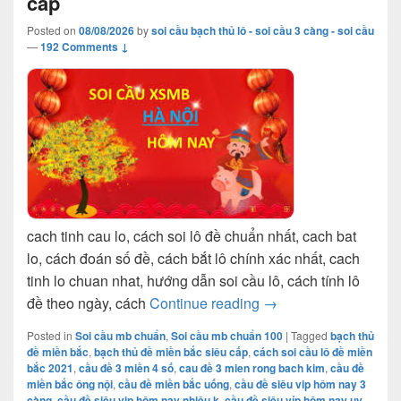
cấp
Posted on
08/08/2026
by
soi cầu bạch thủ lô - soi cầu 3 càng - soi cầu
—
192 Comments ↓
cach tinh cau lo, cách soi lô đề chuẩn nhất, cach bat
lo, cách đoán số đề, cách bắt lô chính xác nhất, cach
tinh lo chuan nhat, hướng dẫn soi cầu lô, cách tính lô
dự đoán bạch thủ đề 
đề theo ngày, cách
Continue reading
→
Posted in
Soi cầu mb chuẩn
,
Soi cầu mb chuẩn 100
|
Tagged
bạch thủ
đề miền bắc
,
bạch thủ đề miền bắc siêu cấp
,
cách soi cầu lô đề miền
bắc 2021
,
cầu đề 3 miền 4 số
,
cau đề 3 mien rong bach kim
,
cầu đề
miền bắc ông nội
,
cầu đề miền bắc uống
,
cầu đề siêu vip hôm nay 3
càng
,
cầu đề siêu vip hôm nay nhiêu k
,
cầu đề siêu víp hôm nay uy