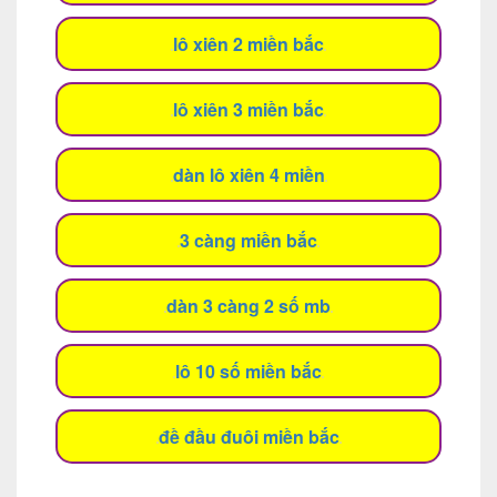
lô xiên 2 miền bắc
lô xiên 3 miền bắc
dàn lô xiên 4 miền
3 càng miền bắc
dàn 3 càng 2 số mb
lô 10 số miền bắc
đề đầu đuôi miền bắc