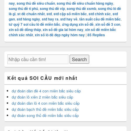
nay
,
song thủ đề siêu chuẩn
,
song thủ đề siêu chuẩn hàng ngày
,
song thủ đề tỉ phú
,
song thủ đề víp
,
song thủ đề xsmb
,
song thủ lô đề
là gì
,
st đề chuẩn nhất
,
stđ
,
stđ cặp số miền bắc
,
stđ chính xác
,
stđ
gan
,
stđ hàng ngày
,
stđ hay ra
,
stđ hay về
,
tần suất cầu đề miền bắc
,
tứ quý 7 soi cầu lô đề miền bắc
,
ứng dụng xin số đề
,
xin số đề 3 con
,
xin số đề đồng tháp
,
xin số đề gia lai hôm nay
,
xin số đề miền bắc
chính xác nhất
,
xin số lô đề đẹp ngày hôm nay
|
85
Replies
Search
Kết quả SOI CẦU mới nhất
dự đoán dàn đề 4 con miền bắc siêu cấp
dự đoán lô xiên 2 miền bắc siêu cấp
dự đoán dàn lô 4 con miền bắc siêu cấp
dự đoán bạch thủ đề miền bắc siêu cấp
dự đoán song thủ đề miền bắc siêu cấp