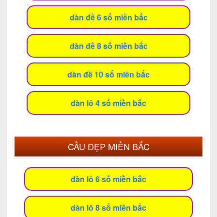
dàn đề 6 số miền bắc
dàn đề 8 số miền bắc
dàn đề 10 số miền bắc
dàn lô 4 số miền bắc
CẦU ĐẸP MIỀN BẮC
dàn lô 6 số miền bắc
dàn lô 8 số miền bắc