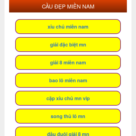
CẦU ĐẸP MIỀN NAM
xỉu chủ miền nam
giải đặc biệt mn
giải 8 miền nam
bao lô miền nam
cặp xỉu chủ mn vip
song thủ lô mn
đầu đuôi giải 8 mn