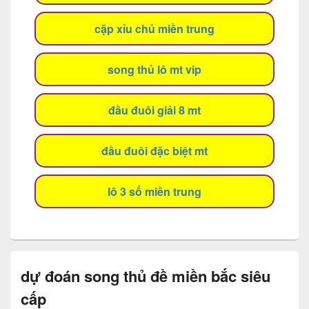
cặp xỉu chủ miền trung
song thủ lô mt vip
đầu đuôi giải 8 mt
đầu đuôi đặc biệt mt
lô 3 số miền trung
dự đoán song thủ đề miền bắc siêu
cấp