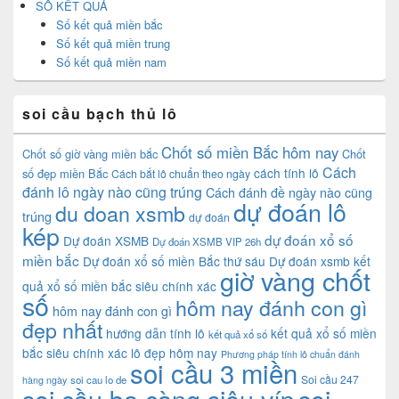
SỐ KẾT QUẢ
Số kết quả miền bắc
Số kết quả miền trung
Số kết quả miền nam
soi cầu bạch thủ lô
Chốt số miền Bắc hôm nay
Chốt số giờ vàng miền bắc
Chốt
Cách
cách tính lô
số đẹp miền Bắc
Cách bắt lô chuẩn theo ngày
đánh lô ngày nào cũng trúng
Cách đánh đề ngày nào cũng
dự đoán lô
du doan xsmb
trúng
dự đoán
kép
dự đoán xổ số
Dự đoán XSMB
Dự đoán XSMB VIP 26h
miền bắc
Dự đoán xổ số miền Bắc thứ sáu Dự đoán xsmb kết
giờ vàng chốt
quả xổ số miền bắc siêu chính xác
số
hôm nay đánh con gì
hôm nay đánh con gì
đẹp nhất
hướng dẫn tính lô
kết quả xổ số miền
kết quả xổ số
bắc siêu chính xác
lô đẹp hôm nay
Phương pháp tính lô chuẩn đánh
soi cầu 3 miền
Soi cầu 247
soi cau lo de
hàng ngày
soi cầu ba càng siêu víp
soi