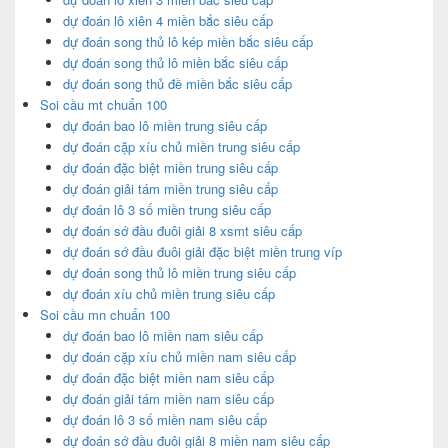
dự đoán lô xiên 4 miền bắc siêu cấp
dự đoán song thủ lô kép miền bắc siêu cấp
dự đoán song thủ lô miền bắc siêu cấp
dự đoán song thủ đề miền bắc siêu cấp
Soi cầu mt chuẩn 100
dự đoán bao lô miền trung siêu cấp
dự đoán cặp xíu chủ miền trung siêu cấp
dự đoán đặc biệt miền trung siêu cấp
dự đoán giải tám miền trung siêu cấp
dự đoán lô 3 số miền trung siêu cấp
dự đoán sớ đầu đuôi giải 8 xsmt siêu cấp
dự đoán sớ đầu đuôi giải đặc biệt miền trung víp
dự đoán song thủ lô miền trung siêu cấp
dự đoán xíu chủ miền trung siêu cấp
Soi cầu mn chuẩn 100
dự đoán bao lô miền nam siêu cấp
dự đoán cặp xíu chủ miền nam siêu cấp
dự đoán đặc biệt miền nam siêu cấp
dự đoán giải tám miền nam siêu cấp
dự đoán lô 3 số miền nam siêu cấp
dự đoán sớ đầu đuôi giải 8 miền nam siêu cấp