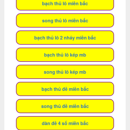
bạch thủ lô miền bắc
song thủ lô miền bắc
bạch thủ lô 2 nháy miền bắc
bạch thủ lô kép mb
song thủ lô kép mb
bạch thủ đề miền bắc
song thủ đề miền bắc
dàn đề 4 số miền bắc